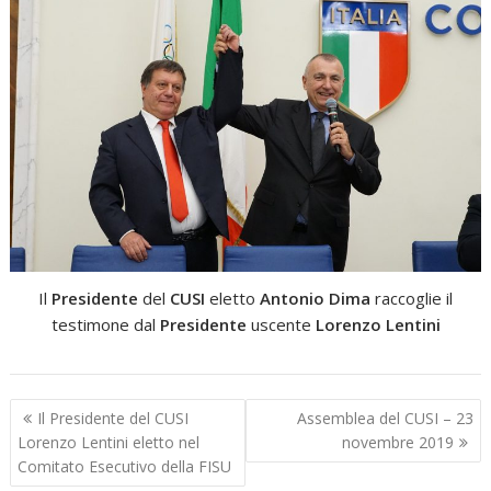
Il
Presidente
del
CUSI
eletto
Antonio Dima
raccoglie il
testimone dal
Presidente
uscente
Lorenzo Lentini
Navigazione
Il Presidente del CUSI
Assemblea del CUSI – 23
articoli
Lorenzo Lentini eletto nel
novembre 2019
Comitato Esecutivo della FISU