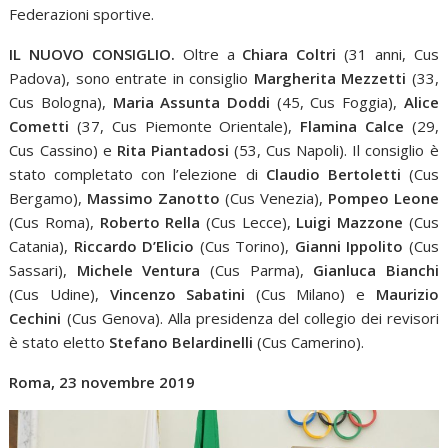
Federazioni sportive.
IL NUOVO CONSIGLIO.
Oltre a
Chiara Coltri
(31 anni, Cus
Padova), sono entrate in consiglio
Margherita Mezzetti
(33,
Cus Bologna),
Maria Assunta Doddi
(45, Cus Foggia),
Alice
Cometti
(37, Cus Piemonte Orientale),
Flamina Calce
(29,
Cus Cassino) e
Rita Piantadosi
(53, Cus Napoli). Il consiglio è
stato completato con l’elezione di
Claudio Bertoletti
(Cus
Bergamo),
Massimo Zanotto
(Cus Venezia),
Pompeo Leone
(Cus Roma),
Roberto Rella
(Cus Lecce),
Luigi Mazzone
(Cus
Catania),
Riccardo D’Elicio
(Cus Torino),
Gianni Ippolito
(Cus
Sassari),
Michele Ventura
(Cus Parma),
Gianluca Bianchi
(Cus Udine),
Vincenzo Sabatini
(Cus Milano) e
Maurizio
Cechini
(Cus Genova). Alla presidenza del collegio dei revisori
è stato eletto
Stefano Belardinelli
(Cus Camerino).
Roma, 23 novembre 2019