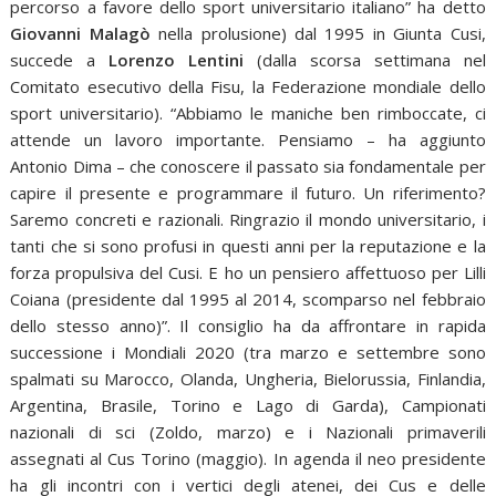
percorso a favore dello sport universitario italiano” ha detto
Giovanni Malagò
nella prolusione) dal 1995 in Giunta Cusi,
succede a
Lorenzo Lentini
(dalla scorsa settimana nel
Comitato esecutivo della Fisu, la Federazione mondiale dello
sport universitario). “Abbiamo le maniche ben rimboccate, ci
attende un lavoro importante. Pensiamo – ha aggiunto
Antonio Dima – che conoscere il passato sia fondamentale per
capire il presente e programmare il futuro. Un riferimento?
Saremo concreti e razionali. Ringrazio il mondo universitario, i
tanti che si sono profusi in questi anni per la reputazione e la
forza propulsiva del Cusi. E ho un pensiero affettuoso per Lilli
Coiana (presidente dal 1995 al 2014, scomparso nel febbraio
dello stesso anno)”. Il consiglio ha da affrontare in rapida
successione i Mondiali 2020 (tra marzo e settembre sono
spalmati su Marocco, Olanda, Ungheria, Bielorussia, Finlandia,
Argentina, Brasile, Torino e Lago di Garda), Campionati
nazionali di sci (Zoldo, marzo) e i Nazionali primaverili
assegnati al Cus Torino (maggio). In agenda il neo presidente
ha gli incontri con i vertici degli atenei, dei Cus e delle