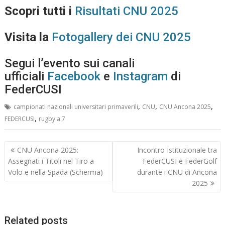
Scopri tutti i
Risultati CNU 2025
Visita la
Fotogallery dei CNU 2025
Segui l’evento sui canali
ufficiali
Facebook
e
Instagram
di
FederCUSI
,
,
,
campionati nazionali universitari primaverili
CNU
CNU Ancona 2025
,
FEDERCUSI
rugby a 7
Navigazione
CNU Ancona 2025:
Incontro Istituzionale tra
articoli
Assegnati i Titoli nel Tiro a
FederCUSI e FederGolf
Volo e nella Spada (Scherma)
durante i CNU di Ancona
2025
Related posts