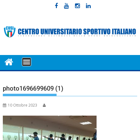
Skip
to
content
MENU
photo1696699609 (1)
10 Ottobre 2023