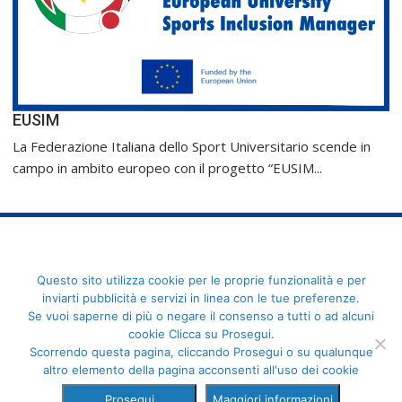
EUSIM
La Federazione Italiana dello Sport Universitario scende in
campo in ambito europeo con il progetto “EUSIM...
FederCUSI: Federazione Italiana dello Sport Universitario - Via
Questo sito utilizza cookie per le proprie funzionalità e per
Angelo Brofferio, 7 - 00195 Roma - C.F. 80109270589
inviarti pubblicità e servizi in linea con le tue preferenze.
Se vuoi saperne di più o negare il consenso a tutti o ad alcuni
cookie Clicca su Prosegui.
Scorrendo questa pagina, cliccando Prosegui o su qualunque
altro elemento della pagina acconsenti all'uso dei cookie
Prosegui
Maggiori informazioni