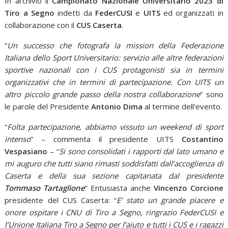
In archivio il
Campionato Nazionale Universitario 2023 di
Tiro a Segno
indetti da
FederCUSI
e
UITS
ed organizzati in
collaborazione con il
CUS Caserta
.
“
Un successo che fotografa la mission della Federazione
Italiana dello Sport Universitario: servizio alle altre federazioni
sportive nazionali con i CUS protagonisti sia in termini
organizzativi che in termini di partecipazione. Con UITS un
altro piccolo grande passo della nostra collaborazione
” sono
le parole del Presidente
Antonio Dima
al termine dell’evento.
“
Folta partecipazione, abbiamo vissuto un weekend di sport
intenso
” – commenta il presidente UITS
Costantino
Vespasiano
– “
Si sono consolidati i rapporti dal lato umano e
mi auguro che tutti siano rimasti soddisfatti dall’accoglienza di
Caserta e della sua sezione capitanata dal presidente
Tommaso Tartaglione
” Entusiasta anche
Vincenzo Corcione
presidente del CUS Caserta: “
E’ stato un grande piacere e
onore ospitare i CNU di Tiro a Segno, ringrazio FederCUSI e
l’Unione Italiana Tiro a Segno per l’aiuto e tutti i CUS e i ragazzi