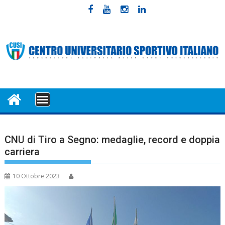
Skip
to
content
MENU
CNU di Tiro a Segno: medaglie, record e doppia
carriera
10 Ottobre 2023