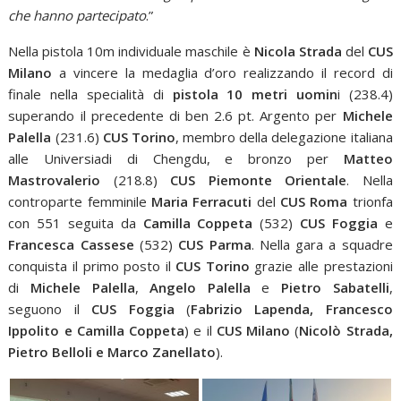
che hanno partecipato
.”
Nella pistola 10m individuale maschile è
Nicola Strada
del
CUS
Milano
a vincere la medaglia d’oro realizzando il record di
finale nella specialità di
pistola 10 metri uomin
i (238.4)
superando il precedente di ben 2.6 pt. Argento per
Michele
Palella
(231.6)
CUS Torino
, membro della delegazione italiana
alle Universiadi di Chengdu, e bronzo per
Matteo
Mastrovalerio
(218.8)
CUS Piemonte Orientale
. Nella
controparte femminile
Maria Ferracuti
del
CUS Roma
trionfa
con 551 seguita da
Camilla Coppeta
(532)
CUS Foggia
e
Francesca Cassese
(532)
CUS Parma
. Nella gara a squadre
conquista il primo posto il
CUS Torino
grazie alle prestazioni
di
Michele Palella
,
Angelo Palella
e
Pietro Sabatelli
,
seguono il
CUS Foggia
(
Fabrizio Lapenda, Francesco
Ippolito e Camilla Coppeta
) e il
CUS Milano
(
Nicolò Strada,
Pietro Belloli e Marco Zanellato
).