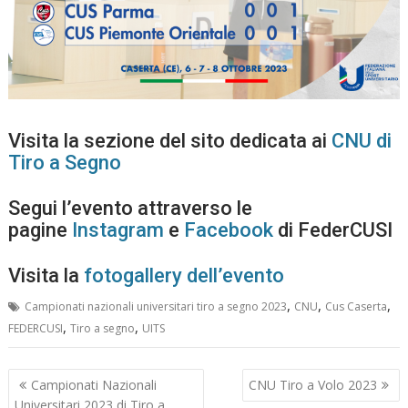
Visita la sezione del sito dedicata ai
CNU di
Tiro a Segno
Segui l’evento attraverso le
pagine
Instagram
e
Facebook
di FederCUSI
Visita la
fotogallery dell’evento
,
,
,
Campionati nazionali universitari tiro a segno 2023
CNU
Cus Caserta
,
,
FEDERCUSI
Tiro a segno
UITS
Navigazione
Campionati Nazionali
CNU Tiro a Volo 2023
articoli
Universitari 2023 di Tiro a