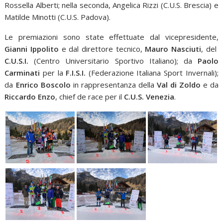
Rossella Alberti; nella seconda, Angelica Rizzi (C.U.S. Brescia) e
Matilde Minotti (C.U.S. Padova).
Le premiazioni sono state effettuate dal vicepresidente,
Gianni Ippolito
e dal direttore tecnico,
Mauro Nasciuti
, del
C.U.S.I.
(Centro Universitario Sportivo Italiano); da
Paolo
Carminati
per la
F.I.S.I.
(Federazione Italiana Sport Invernali);
da
Enrico Boscolo
in rappresentanza della
Val di Zoldo
e da
Riccardo Enzo
, chief de race per il
C.U.S. Venezia
.