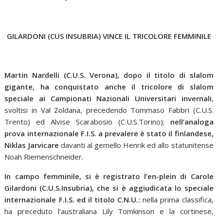
GILARDONI (CUS INSUBRIA) VINCE IL TRICOLORE FEMMINILE
Martin Nardelli (C.U.S. Verona), dopo il titolo di slalom
gigante, ha conquistato anche il tricolore di slalom
speciale ai Campionati Nazionali Universitari invernali
,
svoltisi in Val Zoldana, precedendo Tommaso Fabbri (C.U.S.
Trento) ed Alvise Scarabosio (C.U.S.Torino);
nell’analoga
prova internazionale F.I.S. a prevalere è stato il finlandese,
Niklas Jarvicare
davanti al gemello Henrik ed allo statunitense
Noah Riemenschneider.
In campo femminile, si è registrato l’en-plein di Carole
Gilardoni (C.U.S.Insubria), che si è aggiudicata lo speciale
internazionale F.I.S. ed il titolo C.N.U.:
nella prima classifica,
ha preceduto l’australiana Lily Tomkinson e la cortinese,