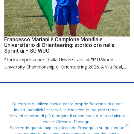
Francesco Mariani è Campione Mondiale
Universitario di Orienteering: storico oro nella
Sprint ai FISU WUC
Storica impresa per l’Italia Universitaria ai FISU World
University Championship di Orienteering 2026. A Vila Real,...
FederCUSI: Federazione Italiana dello Sport Universitario - Via
Questo sito utilizza cookie per le proprie funzionalità e per
Angelo Brofferio, 7 - 00195 Roma - C.F. 80109270589
inviarti pubblicità e servizi in linea con le tue preferenze.
Se vuoi saperne di più o negare il consenso a tutti o ad alcuni
cookie Clicca su Prosegui.
Scorrendo questa pagina, cliccando Prosegui o su qualunque
altro elemento della pagina acconsenti all'uso dei cookie