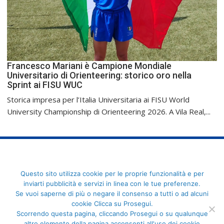
Francesco Mariani è Campione Mondiale
Universitario di Orienteering: storico oro nella
Sprint ai FISU WUC
Storica impresa per l’Italia Universitaria ai FISU World
University Championship di Orienteering 2026. A Vila Real,...
FederCUSI: Federazione Italiana dello Sport Universitario - Via
Questo sito utilizza cookie per le proprie funzionalità e per
Angelo Brofferio, 7 - 00195 Roma - C.F. 80109270589
inviarti pubblicità e servizi in linea con le tue preferenze.
Se vuoi saperne di più o negare il consenso a tutti o ad alcuni
cookie Clicca su Prosegui.
Scorrendo questa pagina, cliccando Prosegui o su qualunque
altro elemento della pagina acconsenti all'uso dei cookie