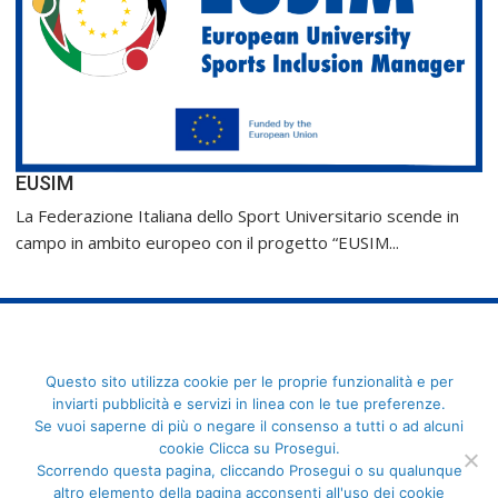
EUSIM
La Federazione Italiana dello Sport Universitario scende in
campo in ambito europeo con il progetto “EUSIM...
FederCUSI: Federazione Italiana dello Sport Universitario - Via
Questo sito utilizza cookie per le proprie funzionalità e per
Angelo Brofferio, 7 - 00195 Roma - C.F. 80109270589
inviarti pubblicità e servizi in linea con le tue preferenze.
Se vuoi saperne di più o negare il consenso a tutti o ad alcuni
cookie Clicca su Prosegui.
Scorrendo questa pagina, cliccando Prosegui o su qualunque
altro elemento della pagina acconsenti all'uso dei cookie