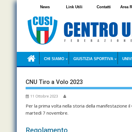
Skip
News
Link Utili
Contatti
Area R
to
content
CHI SIAMO
GIUSTIZIA SPORTIVA
UNIV
CNU Tiro a Volo 2023
11 Ottobre 2023
Per la prima volta nella storia della manifestazione i
martedì 7 novembre.
Regolamento