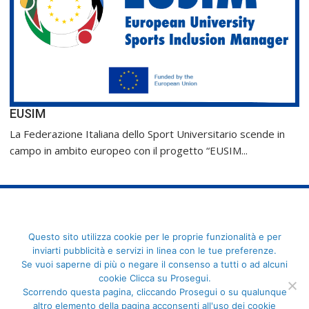
EUSIM
La Federazione Italiana dello Sport Universitario scende in
campo in ambito europeo con il progetto “EUSIM...
FederCUSI: Federazione Italiana dello Sport Universitario - Via
Questo sito utilizza cookie per le proprie funzionalità e per
Angelo Brofferio, 7 - 00195 Roma - C.F. 80109270589
inviarti pubblicità e servizi in linea con le tue preferenze.
Se vuoi saperne di più o negare il consenso a tutti o ad alcuni
cookie Clicca su Prosegui.
Scorrendo questa pagina, cliccando Prosegui o su qualunque
altro elemento della pagina acconsenti all'uso dei cookie