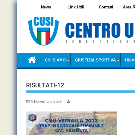
Skip
News
Link Utili
Contatti
Area R
to
content
CHI SIAMO
GIUSTIZIA SPORTIVA
UNIV
RISULTATI-12
9 Novembre 2023