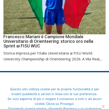
Francesco Mariani è Campione Mondiale
Universitario di Orienteering: storico oro nella
Sprint ai FISU WUC
Storica impresa per l’Italia Universitaria ai FISU World
University Championship di Orienteering 2026. A Vila Real,...
FederCUSI: Federazione Italiana dello Sport Universitario - Via
Questo sito utilizza cookie per le proprie funzionalità e per
Angelo Brofferio, 7 - 00195 Roma - C.F. 80109270589
inviarti pubblicità e servizi in linea con le tue preferenze.
Se vuoi saperne di più o negare il consenso a tutti o ad alcuni
cookie Clicca su Prosegui.
Scorrendo questa pagina, cliccando Prosegui o su qualunque