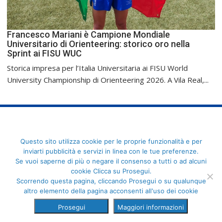
Francesco Mariani è Campione Mondiale
Universitario di Orienteering: storico oro nella
Sprint ai FISU WUC
Storica impresa per l’Italia Universitaria ai FISU World
University Championship di Orienteering 2026. A Vila Real,...
FederCUSI: Federazione Italiana dello Sport Universitario - Via
Questo sito utilizza cookie per le proprie funzionalità e per
Angelo Brofferio, 7 - 00195 Roma - C.F. 80109270589
inviarti pubblicità e servizi in linea con le tue preferenze.
Se vuoi saperne di più o negare il consenso a tutti o ad alcuni
cookie Clicca su Prosegui.
Scorrendo questa pagina, cliccando Prosegui o su qualunque
altro elemento della pagina acconsenti all'uso dei cookie
Prosegui
Maggiori informazioni