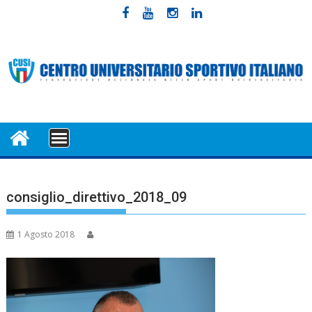
Skip
to
content
MENU
consiglio_direttivo_2018_09
1 Agosto 2018