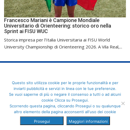
Francesco Mariani è Campione Mondiale
Universitario di Orienteering: storico oro nella
Sprint ai FISU WUC
Storica impresa per l’Italia Universitaria ai FISU World
University Championship di Orienteering 2026. A Vila Real,...
FederCUSI: Federazione Italiana dello Sport Universitario - Via
Questo sito utilizza cookie per le proprie funzionalità e per
Angelo Brofferio, 7 - 00195 Roma - C.F. 80109270589
inviarti pubblicità e servizi in linea con le tue preferenze.
Se vuoi saperne di più o negare il consenso a tutti o ad alcuni
cookie Clicca su Prosegui.
Scorrendo questa pagina, cliccando Prosegui o su qualunque
altro elemento della pagina acconsenti all'uso dei cookie
Prosegui
Maggiori informazioni