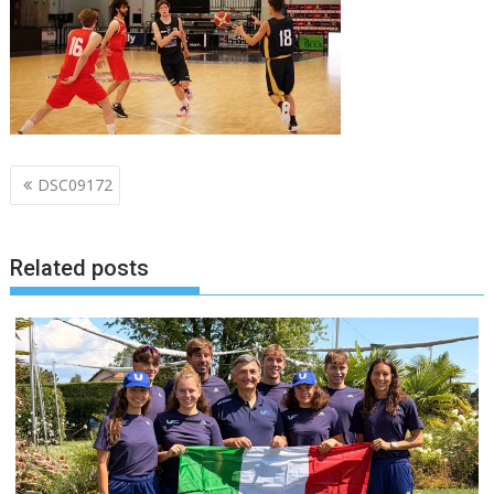
Navigazione
DSC09172
articoli
Related posts