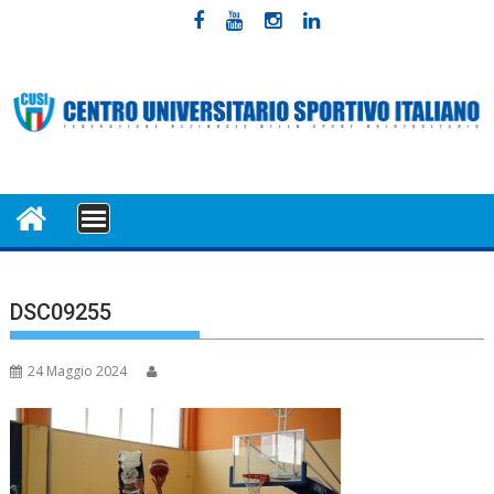
Skip
to
content
MENU
DSC09255
24 Maggio 2024