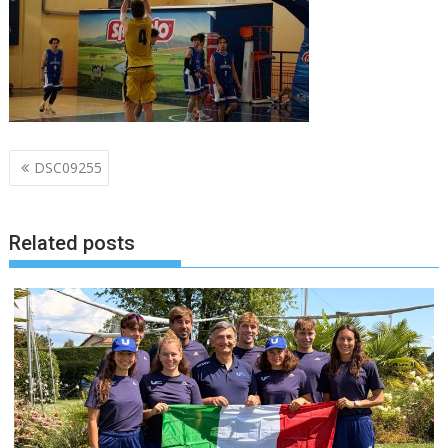
Navigazione
DSC09255
articoli
Related posts