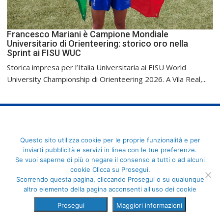
Francesco Mariani è Campione Mondiale
Universitario di Orienteering: storico oro nella
Sprint ai FISU WUC
Storica impresa per l’Italia Universitaria ai FISU World
University Championship di Orienteering 2026. A Vila Real,...
FederCUSI: Federazione Italiana dello Sport Universitario - Via
Questo sito utilizza cookie per le proprie funzionalità e per
Angelo Brofferio, 7 - 00195 Roma - C.F. 80109270589
inviarti pubblicità e servizi in linea con le tue preferenze.
Se vuoi saperne di più o negare il consenso a tutti o ad alcuni
cookie Clicca su Prosegui.
Scorrendo questa pagina, cliccando Prosegui o su qualunque
altro elemento della pagina acconsenti all'uso dei cookie
Prosegui
Maggiori informazioni