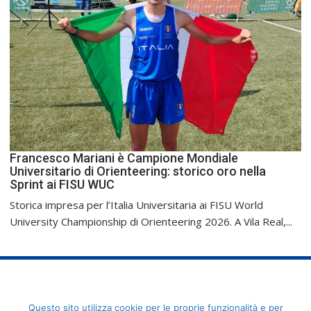
Francesco Mariani è Campione Mondiale
Universitario di Orienteering: storico oro nella
Sprint ai FISU WUC
Storica impresa per l’Italia Universitaria ai FISU World
University Championship di Orienteering 2026. A Vila Real,...
FederCUSI: Federazione Italiana dello Sport Universitario - Via
Questo sito utilizza cookie per le proprie funzionalità e per