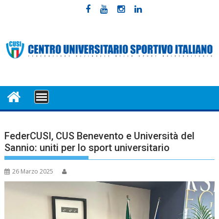
Skip
to
content
MENU
FederCUSI, CUS Benevento e Università del
Sannio: uniti per lo sport universitario
26 Marzo 2025