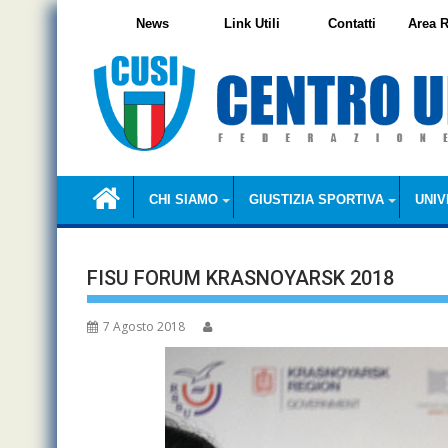
Skip
News
Link Utili
Contatti
Area R
to
content
CHI SIAMO
GIUSTIZIA SPORTIVA
UNIV
FISU FORUM KRASNOYARSK 2018
7 Agosto 2018