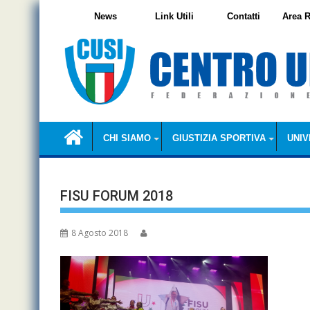
Skip
News
Link Utili
Contatti
Area R
to
content
CHI SIAMO
GIUSTIZIA SPORTIVA
UNIV
FISU FORUM 2018
8 Agosto 2018