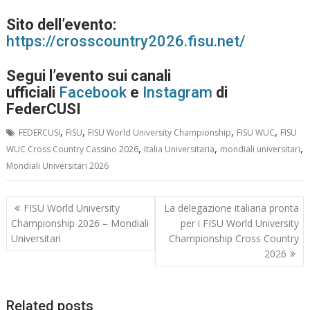
Sito dell’evento:
https://crosscountry2026.fisu.net/
Segui l’evento sui canali
ufficiali
Facebook
e
Instagram
di
FederCUSI
,
,
,
,
FEDERCUSI
FISU
FISU World University Championship
FISU WUC
FISU
,
,
,
WUC Cross Country Cassino 2026
Italia Universitaria
mondiali universitari
Mondiali Universitari 2026
Navigazione
FISU World University
La delegazione italiana pronta
articoli
Championship 2026 – Mondiali
per i FISU World University
Universitari
Championship Cross Country
2026
Related posts