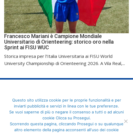
Francesco Mariani è Campione Mondiale
Universitario di Orienteering: storico oro nella
Sprint ai FISU WUC
Storica impresa per l’Italia Universitaria ai FISU World
University Championship di Orienteering 2026. A Vila Real,...
FederCUSI: Federazione Italiana dello Sport Universitario - Via
Questo sito utilizza cookie per le proprie funzionalità e per
Angelo Brofferio, 7 - 00195 Roma - C.F. 80109270589
inviarti pubblicità e servizi in linea con le tue preferenze.
Se vuoi saperne di più o negare il consenso a tutti o ad alcuni
cookie Clicca su Prosegui.
Scorrendo questa pagina, cliccando Prosegui o su qualunque
altro elemento della pagina acconsenti all'uso dei cookie