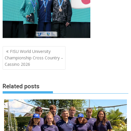
Navigazione
FISU World University
articoli
Championship Cross Country –
Cassino 2026
Related posts