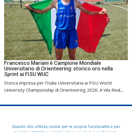
Francesco Mariani è Campione Mondiale
Universitario di Orienteering: storico oro nella
Sprint ai FISU WUC
Storica impresa per l’Italia Universitaria ai FISU World
University Championship di Orienteering 2026. A Vila Real,...
FederCUSI: Federazione Italiana dello Sport Universitario - Via
Questo sito utilizza cookie per le proprie funzionalità e per
Angelo Brofferio, 7 - 00195 Roma - C.F. 80109270589