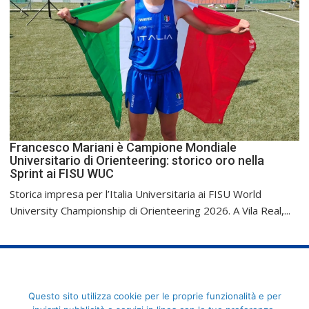
Francesco Mariani è Campione Mondiale
Universitario di Orienteering: storico oro nella
Sprint ai FISU WUC
Storica impresa per l’Italia Universitaria ai FISU World
University Championship di Orienteering 2026. A Vila Real,...
FederCUSI: Federazione Italiana dello Sport Universitario - Via
Questo sito utilizza cookie per le proprie funzionalità e per
Angelo Brofferio, 7 - 00195 Roma - C.F. 80109270589