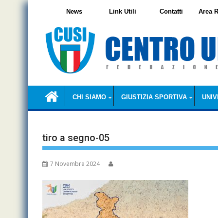
Skip
News
Link Utili
Contatti
Area R
to
content
CHI SIAMO
GIUSTIZIA SPORTIVA
UNIV
tiro a segno-05
7 Novembre 2024