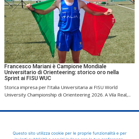
Francesco Mariani è Campione Mondiale
Universitario di Orienteering: storico oro nella
Sprint ai FISU WUC
Storica impresa per l’Italia Universitaria ai FISU World
University Championship di Orienteering 2026. A Vila Real,...
FederCUSI: Federazione Italiana dello Sport Universitario - Via
Questo sito utilizza cookie per le proprie funzionalità e per
Angelo Brofferio, 7 - 00195 Roma - C.F. 80109270589