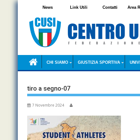
Skip
News
Link Utili
Contatti
Area R
to
content
CHI SIAMO
GIUSTIZIA SPORTIVA
UNIV
tiro a segno-07
7 Novembre 2024