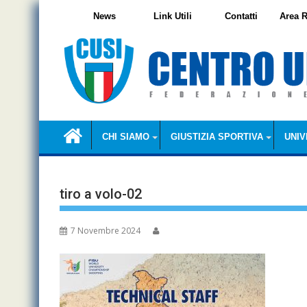
Skip
News
Link Utili
Contatti
Area R
to
content
CHI SIAMO
GIUSTIZIA SPORTIVA
UNIV
tiro a volo-02
7 Novembre 2024