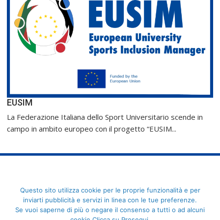
EUSIM
La Federazione Italiana dello Sport Universitario scende in
campo in ambito europeo con il progetto “EUSIM...
FederCUSI: Federazione Italiana dello Sport Universitario - Via
Questo sito utilizza cookie per le proprie funzionalità e per
Angelo Brofferio, 7 - 00195 Roma - C.F. 80109270589
inviarti pubblicità e servizi in linea con le tue preferenze.
Se vuoi saperne di più o negare il consenso a tutti o ad alcuni
cookie Clicca su Prosegui.