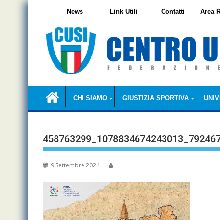
Skip
News
Link Utili
Contatti
Area R
to
content
CHI SIAMO
GIUSTIZIA SPORTIVA
UNIV
458763299_1078834674243013_79246
9 Settembre 2024