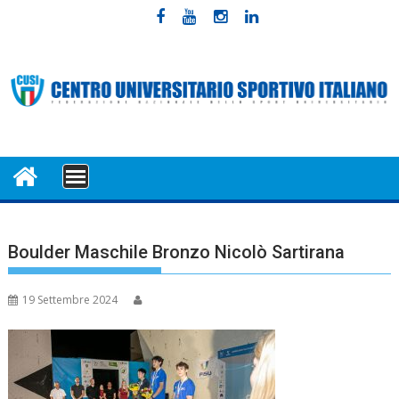
Skip
to
content
MENU
Boulder Maschile Bronzo Nicolò Sartirana
19 Settembre 2024