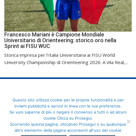
Francesco Mariani è Campione Mondiale
Universitario di Orienteering: storico oro nella
Sprint ai FISU WUC
Storica impresa per l’Italia Universitaria ai FISU World
University Championship di Orienteering 2026. A Vila Real,...
FederCUSI: Federazione Italiana dello Sport Universitario - Via
Questo sito utilizza cookie per le proprie funzionalità e per
Angelo Brofferio, 7 - 00195 Roma - C.F. 80109270589
inviarti pubblicità e servizi in linea con le tue preferenze.
Se vuoi saperne di più o negare il consenso a tutti o ad alcuni
cookie Clicca su Prosegui.
Scorrendo questa pagina, cliccando Prosegui o su qualunque
altro elemento della pagina acconsenti all'uso dei cookie