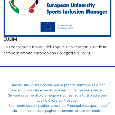
EUSIM
La Federazione Italiana dello Sport Universitario scende in
campo in ambito europeo con il progetto “EUSIM...
FederCUSI: Federazione Italiana dello Sport Universitario - Via
Questo sito utilizza cookie per le proprie funzionalità e per
Angelo Brofferio, 7 - 00195 Roma - C.F. 80109270589
inviarti pubblicità e servizi in linea con le tue preferenze.
Se vuoi saperne di più o negare il consenso a tutti o ad alcuni
cookie Clicca su Prosegui.
Scorrendo questa pagina, cliccando Prosegui o su qualunque
altro elemento della pagina acconsenti all'uso dei cookie