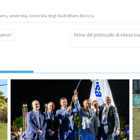
,
,
ario
università
Università degli Studi Milano Bicocca
verso”
Firma del protocollo di intesa t