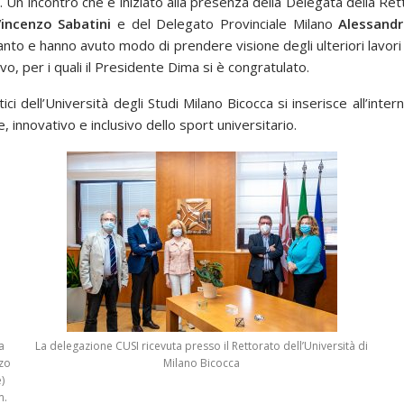
a
. Un incontro che è iniziato alla presenza della Delegata della Ret
incenzo Sabatini
e del Delegato Provinciale Milano
Alessandr
pianto e hanno avuto modo di prendere visione degli ulteriori lavo
o, per i quali il Presidente Dima si è congratulato.
rtici dell’Università degli Studi Milano Bicocca si inserisce all’i
, innovativo e inclusivo dello sport universitario.
a
La delegazione CUSI ricevuta presso il Rettorato dell’Università di
nzo
Milano Bicocca
)
m.