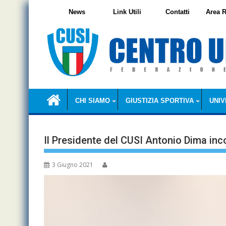
Skip
News
Link Utili
Contatti
Area R
to
content
CHI SIAMO
GIUSTIZIA SPORTIVA
UNIV
Il Presidente del CUSI Antonio Dima inco
3 Giugno 2021