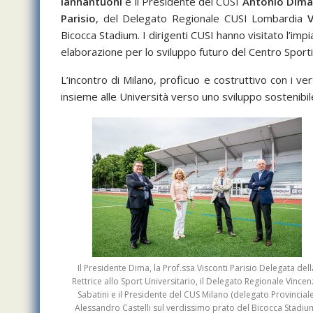
Iannantuoni
e il Presidente del CUSI
Antonio Dim
Parisio
, del Delegato Regionale CUSI Lombardia
V
Bicocca Stadium. I dirigenti CUSI hanno visitato l’im
elaborazione per lo sviluppo futuro del Centro Sportiv
L’incontro di Milano, proficuo e costruttivo con i ve
insieme alle Università verso uno sviluppo sostenibile
Il Presidente Dima, la Prof.ssa Visconti Parisio Delegata dell
Rettrice allo Sport Universitario, il Delegato Regionale Vince
Sabatini e il Presidente del CUS Milano (delegato Provinciale
Alessandro Castelli sul verdissimo prato del Bicocca Stadiu