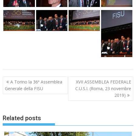
Navigazione
A Torino la 36ª Assemblea
XVII ASSEMBLEA FEDERALE
articoli
Generale della FISU
C.U.S.I. (Roma, 23 novembre
2019)
Related posts