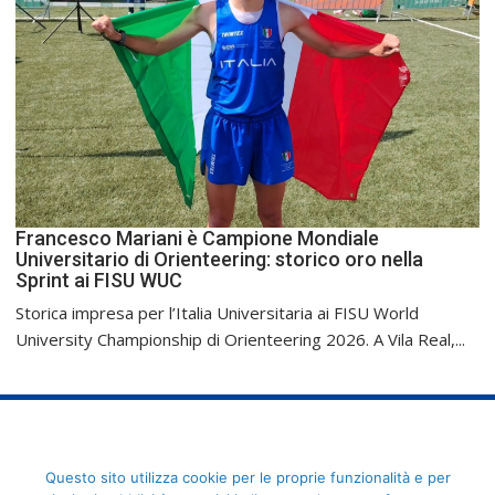
Francesco Mariani è Campione Mondiale
Universitario di Orienteering: storico oro nella
Sprint ai FISU WUC
Storica impresa per l’Italia Universitaria ai FISU World
University Championship di Orienteering 2026. A Vila Real,...
FederCUSI: Federazione Italiana dello Sport Universitario - Via
Questo sito utilizza cookie per le proprie funzionalità e per