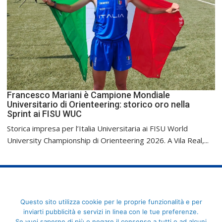
Francesco Mariani è Campione Mondiale
Universitario di Orienteering: storico oro nella
Sprint ai FISU WUC
Storica impresa per l’Italia Universitaria ai FISU World
University Championship di Orienteering 2026. A Vila Real,...
FederCUSI: Federazione Italiana dello Sport Universitario - Via
Questo sito utilizza cookie per le proprie funzionalità e per
Angelo Brofferio, 7 - 00195 Roma - C.F. 80109270589
inviarti pubblicità e servizi in linea con le tue preferenze.
Se vuoi saperne di più o negare il consenso a tutti o ad alcuni