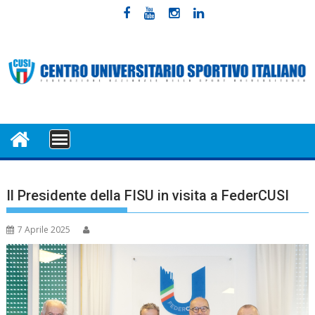
Skip
to
content
MENU
Il Presidente della FISU in visita a FederCUSI
7 Aprile 2025