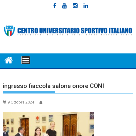
Skip
to
content
MENU
ingresso fiaccola salone onore CONI
9 Ottobre 2024