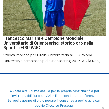
Francesco Mariani è Campione Mondiale
Universitario di Orienteering: storico oro nella
Sprint ai FISU WUC
Storica impresa per l’Italia Universitaria ai FISU World
University Championship di Orienteering 2026. A Vila Real,...
FederCUSI: Federazione Italiana dello Sport Universitario - Via
Questo sito utilizza cookie per le proprie funzionalità e per
Angelo Brofferio, 7 - 00195 Roma - C.F. 80109270589
inviarti pubblicità e servizi in linea con le tue preferenze.
Se vuoi saperne di più o negare il consenso a tutti o ad alcuni
cookie Clicca su Prosegui.