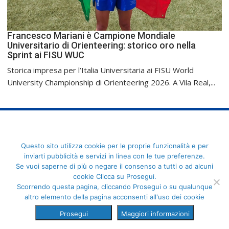
Francesco Mariani è Campione Mondiale
Universitario di Orienteering: storico oro nella
Sprint ai FISU WUC
Storica impresa per l’Italia Universitaria ai FISU World
University Championship di Orienteering 2026. A Vila Real,...
FederCUSI: Federazione Italiana dello Sport Universitario - Via
Questo sito utilizza cookie per le proprie funzionalità e per
Angelo Brofferio, 7 - 00195 Roma - C.F. 80109270589
inviarti pubblicità e servizi in linea con le tue preferenze.
Se vuoi saperne di più o negare il consenso a tutti o ad alcuni
cookie Clicca su Prosegui.
Scorrendo questa pagina, cliccando Prosegui o su qualunque
altro elemento della pagina acconsenti all'uso dei cookie
Prosegui
Maggiori informazioni