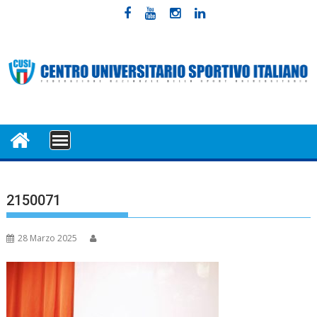
Skip
to
content
MENU
2150071
28 Marzo 2025