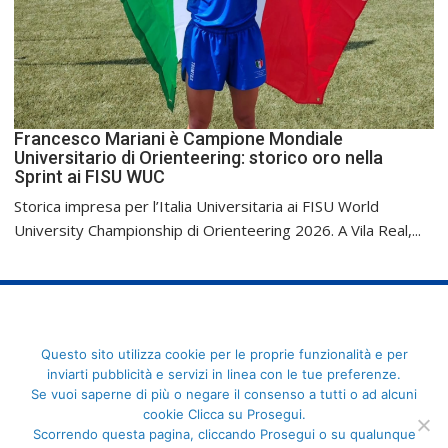
Francesco Mariani è Campione Mondiale
Universitario di Orienteering: storico oro nella
Sprint ai FISU WUC
Storica impresa per l’Italia Universitaria ai FISU World
University Championship di Orienteering 2026. A Vila Real,...
FederCUSI: Federazione Italiana dello Sport Universitario - Via
Questo sito utilizza cookie per le proprie funzionalità e per
Angelo Brofferio, 7 - 00195 Roma - C.F. 80109270589
inviarti pubblicità e servizi in linea con le tue preferenze.
Se vuoi saperne di più o negare il consenso a tutti o ad alcuni
cookie Clicca su Prosegui.
Scorrendo questa pagina, cliccando Prosegui o su qualunque