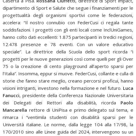
Caserta a Pisa.
Rossana Ciuffetti
, direttrice di Sport impact,
dipartimento di Sport e Salute che segue i finanziamenti per le
progettualità degli organismi sportivi come le federazioni,
accelera: “Il nostro connubio con FederCusi ci regala tante
soddisfazioni. I progetti con gli enti locali come InclUniGames,
hanno colto dati eccellenti: 1.875 partecipanti in tredici regioni,
12.478 presenze e 78 eventi. Con un valore educativo
speciale”. La direttrice della Scuola dello sport ricorda “i
progetti per le nuove generazioni così come quelli per gli Over
75 o la creazione di cento playground all’aperto sparsi per
l’Italia”. Insomma, eppur si muove. FederCusi, collante e culla di
storie che fanno stare meglio, creano percorsi proficui, hanno
visioni intriganti, investono nella formazione e nel futuro.
Luca
Fanucci
, presidente della Conferenza Nazionale Universitaria
dei Delegati dei Rettori alla disabilità, ricorda
Paolo
Mancarella
rettore di UniPisa e primo delegato sul tema, e
rimarca i “ventimila studenti con disabilità sparsi per le
Università italiane. Le norme, dalla legge 104 alla 17/98, la
170/2010 sino alle Linee guida del 2024, intervengono su un