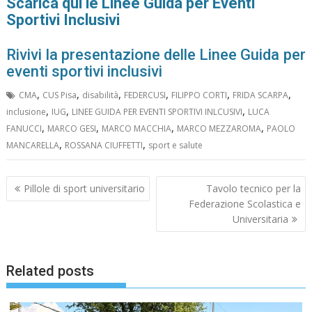
Scarica qui le Linee Guida per Eventi
Sportivi Inclusivi
Rivivi la presentazione delle Linee Guida per
eventi sportivi inclusivi
,
,
,
,
,
,
CMA
CUS Pisa
disabilità
FEDERCUSI
FILIPPO CORTI
FRIDA SCARPA
,
,
,
inclusione
IUG
LINEE GUIDA PER EVENTI SPORTIVI INLCUSIVI
LUCA
,
,
,
,
FANUCCI
MARCO GESI
MARCO MACCHIA
MARCO MEZZAROMA
PAOLO
,
,
MANCARELLA
ROSSANA CIUFFETTI
sport e salute
Navigazione
Pillole di sport universitario
Tavolo tecnico per la
articoli
Federazione Scolastica e
Universitaria
Related posts