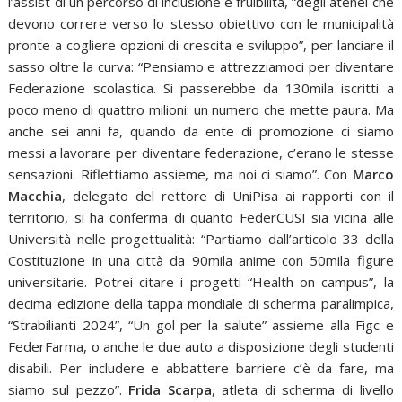
l’assist di un percorso di inclusione e fruibilità, “degli atenei che
devono correre verso lo stesso obiettivo con le municipalità
pronte a cogliere opzioni di crescita e sviluppo”, per lanciare il
sasso oltre la curva: “Pensiamo e attrezziamoci per diventare
Federazione scolastica. Si passerebbe da 130mila iscritti a
poco meno di quattro milioni: un numero che mette paura. Ma
anche sei anni fa, quando da ente di promozione ci siamo
messi a lavorare per diventare federazione, c’erano le stesse
sensazioni. Riflettiamo assieme, ma noi ci siamo”. Con
Marco
Macchia
, delegato del rettore di UniPisa ai rapporti con il
territorio, si ha conferma di quanto FederCUSI sia vicina alle
Università nelle progettualità: “Partiamo dall’articolo 33 della
Costituzione in una città da 90mila anime con 50mila figure
universitarie. Potrei citare i progetti “Health on campus”, la
decima edizione della tappa mondiale di scherma paralimpica,
“Strabilianti 2024”, “Un gol per la salute” assieme alla Figc e
FederFarma, o anche le due auto a disposizione degli studenti
disabili. Per includere e abbattere barriere c’è da fare, ma
siamo sul pezzo”.
Frida Scarpa
, atleta di scherma di livello