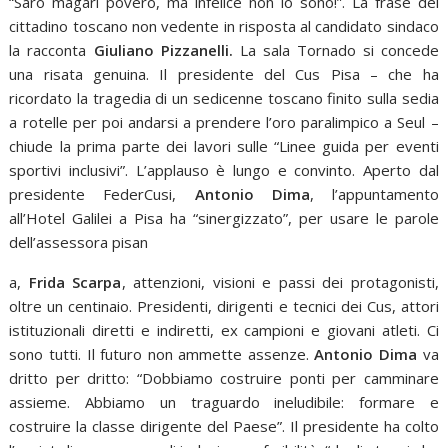
“Sarò magari povero, ma infelice non lo sono!”. La frase del
cittadino toscano non vedente in risposta al candidato sindaco
la racconta
Giuliano Pizzanelli.
La sala Tornado si concede
una risata genuina. Il presidente del Cus Pisa – che ha
ricordato la tragedia di un sedicenne toscano finito sulla sedia
a rotelle per poi andarsi a prendere l’oro paralimpico a Seul –
chiude la prima parte dei lavori sulle “Linee guida per eventi
sportivi inclusivi”. L’applauso è lungo e convinto. Aperto dal
presidente FederCusi,
Antonio Dima
, l’appuntamento
all’Hotel Galilei a Pisa ha “sinergizzato”, per usare le parole
dell’assessora pisan
a,
Frida Scarpa
, attenzioni, visioni e passi dei protagonisti,
oltre un centinaio. Presidenti, dirigenti e tecnici dei Cus, attori
istituzionali diretti e indiretti, ex campioni e giovani atleti. Ci
sono tutti. Il futuro non ammette assenze.
Antonio Dima
va
dritto per dritto: “Dobbiamo costruire ponti per camminare
assieme. Abbiamo un traguardo ineludibile: formare e
costruire la classe dirigente del Paese”. Il presidente ha colto