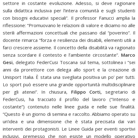
settore in costante evoluzione. Adesso, si deve ragionare
sulla didattica inclusiva per l’intera comunità e sugli studenti
con bisogni educativi speciali”. Il professor Fanucci amplia la
riflessione: “Promuovano le relazioni di valore e diciamo no alle
sterili affermazioni concettuali che passano dal “poverino”. Il
docente rimarca “forza e resilienza dei disabili, elementi utili a
farci crescere assieme. Il concetto della disabilità va ragionato
senza scordare il contesto e l’ambiente circostante”.
Marco
Gesi
, delegato FederCusi Toscana sul tema, sottolinea i “sei
anni da prorettore con delega allo sport e la creazione di
Unisport Italia. È stata una svegliata positiva un po’ per tutti.
Lo sport può essere una grande opportunità multidisciplinare
per gli atenei”. In chiusura,
Filippo Corti,
segretario di
FederCusi, ha tracciato il profilo del lavoro (“Intenso e
costante”)
contenuto nelle linee guida e nelle sue finalità.
“Questo è un giorno di semina e raccolto. Abbiamo operato su
un’idea e una dimensione che è stata precisata dai vari
interventi dei protagonisti. Le Linee Guida per eventi sportivi
inclusivi, premesso che non esiste un modello operativo