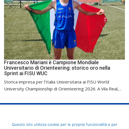
Francesco Mariani è Campione Mondiale
Universitario di Orienteering: storico oro nella
Sprint ai FISU WUC
Storica impresa per l’Italia Universitaria ai FISU World
University Championship di Orienteering 2026. A Vila Real,...
FederCUSI: Federazione Italiana dello Sport Universitario - Via
Questo sito utilizza cookie per le proprie funzionalità e per