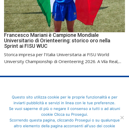
Francesco Mariani è Campione Mondiale
Universitario di Orienteering: storico oro nella
Sprint ai FISU WUC
Storica impresa per l’Italia Universitaria ai FISU World
University Championship di Orienteering 2026. A Vila Real,...
FederCUSI: Federazione Italiana dello Sport Universitario - Via
Questo sito utilizza cookie per le proprie funzionalità e per
Angelo Brofferio, 7 - 00195 Roma - C.F. 80109270589
inviarti pubblicità e servizi in linea con le tue preferenze.
Se vuoi saperne di più o negare il consenso a tutti o ad alcuni
cookie Clicca su Prosegui.
Scorrendo questa pagina, cliccando Prosegui o su qualunque
altro elemento della pagina acconsenti all'uso dei cookie