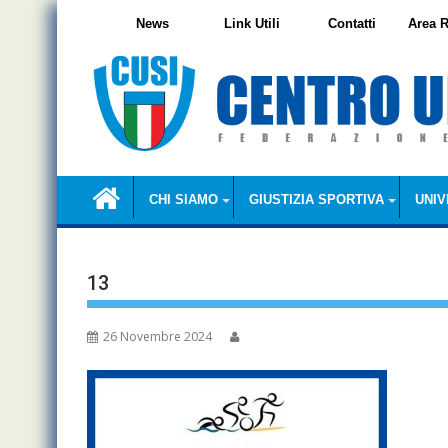
Skip
News
Link Utili
Contatti
Area R
to
content
CHI SIAMO
GIUSTIZIA SPORTIVA
UNIV
13
26 Novembre 2024