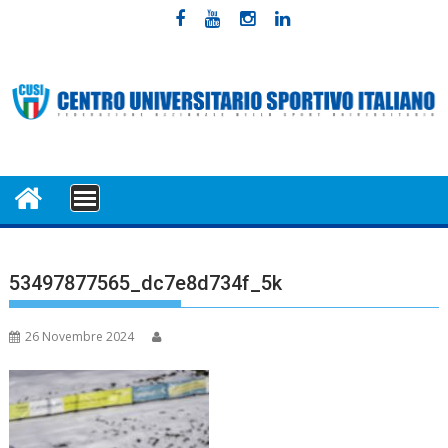
Skip
to
content
MENU
53497877565_dc7e8d734f_5k
26 Novembre 2024