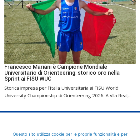
Francesco Mariani è Campione Mondiale
Universitario di Orienteering: storico oro nella
Sprint ai FISU WUC
Storica impresa per l’Italia Universitaria ai FISU World
University Championship di Orienteering 2026. A Vila Real,...
FederCUSI: Federazione Italiana dello Sport Universitario - Via
Questo sito utilizza cookie per le proprie funzionalità e per
Angelo Brofferio, 7 - 00195 Roma - C.F. 80109270589