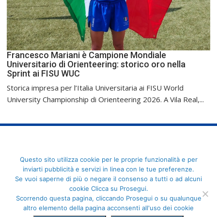
Francesco Mariani è Campione Mondiale
Universitario di Orienteering: storico oro nella
Sprint ai FISU WUC
Storica impresa per l’Italia Universitaria ai FISU World
University Championship di Orienteering 2026. A Vila Real,...
FederCUSI: Federazione Italiana dello Sport Universitario - Via
Questo sito utilizza cookie per le proprie funzionalità e per
Angelo Brofferio, 7 - 00195 Roma - C.F. 80109270589
inviarti pubblicità e servizi in linea con le tue preferenze.
Se vuoi saperne di più o negare il consenso a tutti o ad alcuni
cookie Clicca su Prosegui.
Scorrendo questa pagina, cliccando Prosegui o su qualunque
altro elemento della pagina acconsenti all'uso dei cookie