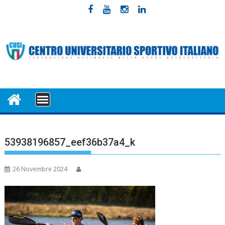
Skip
to
content
MENU
53938196857_eef36b37a4_k
26 Novembre 2024