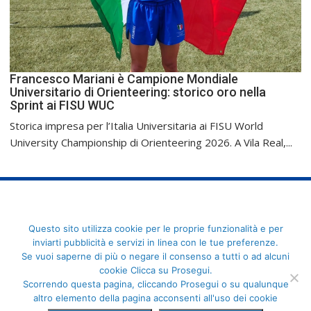
Francesco Mariani è Campione Mondiale
Universitario di Orienteering: storico oro nella
Sprint ai FISU WUC
Storica impresa per l’Italia Universitaria ai FISU World
University Championship di Orienteering 2026. A Vila Real,...
FederCUSI: Federazione Italiana dello Sport Universitario - Via
Questo sito utilizza cookie per le proprie funzionalità e per
Angelo Brofferio, 7 - 00195 Roma - C.F. 80109270589
inviarti pubblicità e servizi in linea con le tue preferenze.
Se vuoi saperne di più o negare il consenso a tutti o ad alcuni
cookie Clicca su Prosegui.
Scorrendo questa pagina, cliccando Prosegui o su qualunque
altro elemento della pagina acconsenti all'uso dei cookie