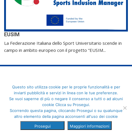
EUSIM
La Federazione Italiana dello Sport Universitario scende in
campo in ambito europeo con il progetto “EUSIM...
FederCUSI: Federazione Italiana dello Sport Universitario - Via
Questo sito utilizza cookie per le proprie funzionalità e per
Angelo Brofferio, 7 - 00195 Roma - C.F. 80109270589
inviarti pubblicità e servizi in linea con le tue preferenze.
Se vuoi saperne di più o negare il consenso a tutti o ad alcuni
cookie Clicca su Prosegui.
Scorrendo questa pagina, cliccando Prosegui o su qualunque
altro elemento della pagina acconsenti all'uso dei cookie
Prosegui
Maggiori informazioni