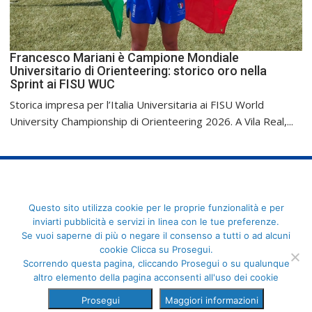
Francesco Mariani è Campione Mondiale
Universitario di Orienteering: storico oro nella
Sprint ai FISU WUC
Storica impresa per l’Italia Universitaria ai FISU World
University Championship di Orienteering 2026. A Vila Real,...
FederCUSI: Federazione Italiana dello Sport Universitario - Via
Questo sito utilizza cookie per le proprie funzionalità e per
Angelo Brofferio, 7 - 00195 Roma - C.F. 80109270589
inviarti pubblicità e servizi in linea con le tue preferenze.
Se vuoi saperne di più o negare il consenso a tutti o ad alcuni
cookie Clicca su Prosegui.
Scorrendo questa pagina, cliccando Prosegui o su qualunque
altro elemento della pagina acconsenti all'uso dei cookie
Prosegui
Maggiori informazioni