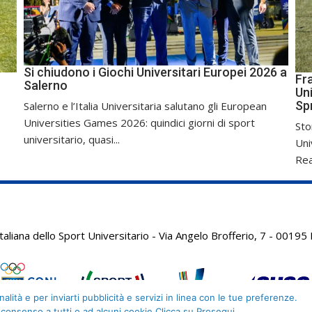
Si chiudono i Giochi Universitari Europei 2026 a
Fr
Salerno
Uni
Sp
Salerno e l’Italia Universitaria salutano gli European
Universities Games 2026: quindici giorni di sport
Sto
universitario, quasi...
Uni
Real
aliana dello Sport Universitario - Via Angelo Brofferio, 7 - 001
alità e per inviarti pubblicità e servizi in linea con le tue preferenze.
 consenso a tutti o ad alcuni cookie Clicca su Prosegui.