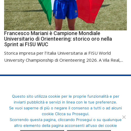
Francesco Mariani è Campione Mondiale
Universitario di Orienteering: storico oro nella
Sprint ai FISU WUC
Storica impresa per l’Italia Universitaria ai FISU World
University Championship di Orienteering 2026. A Vila Real,...
FederCUSI: Federazione Italiana dello Sport Universitario - Via
Questo sito utilizza cookie per le proprie funzionalità e per
Angelo Brofferio, 7 - 00195 Roma - C.F. 80109270589
inviarti pubblicità e servizi in linea con le tue preferenze.
Se vuoi saperne di più o negare il consenso a tutti o ad alcuni
cookie Clicca su Prosegui.
Scorrendo questa pagina, cliccando Prosegui o su qualunque
altro elemento della pagina acconsenti all'uso dei cookie