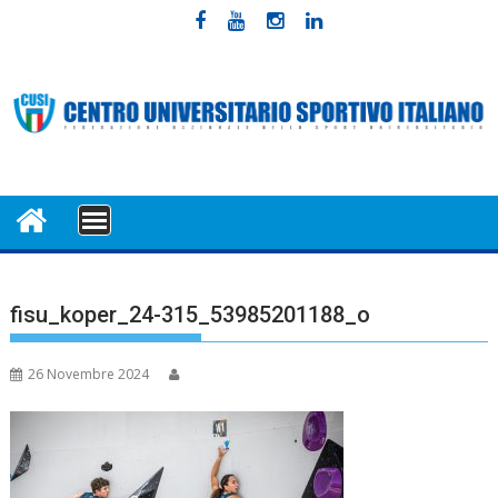
Skip
to
content
MENU
fisu_koper_24-315_53985201188_o
26 Novembre 2024