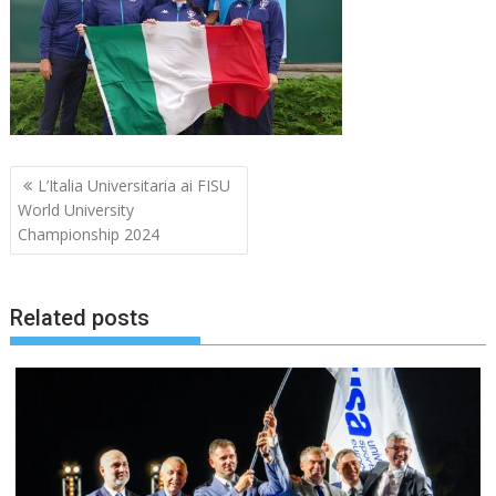
Navigazione
L’Italia Universitaria ai FISU
articoli
World University
Championship 2024
Related posts