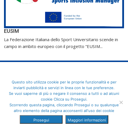
EUSIM
La Federazione Italiana dello Sport Universitario scende in
campo in ambito europeo con il progetto “EUSIM...
FederCUSI: Federazione Italiana dello Sport Universitario - Via
Questo sito utilizza cookie per le proprie funzionalità e per
Angelo Brofferio, 7 - 00195 Roma - C.F. 80109270589
inviarti pubblicità e servizi in linea con le tue preferenze.
Se vuoi saperne di più o negare il consenso a tutti o ad alcuni
cookie Clicca su Prosegui.
Scorrendo questa pagina, cliccando Prosegui o su qualunque
altro elemento della pagina acconsenti all'uso dei cookie
Prosegui
Maggiori informazioni