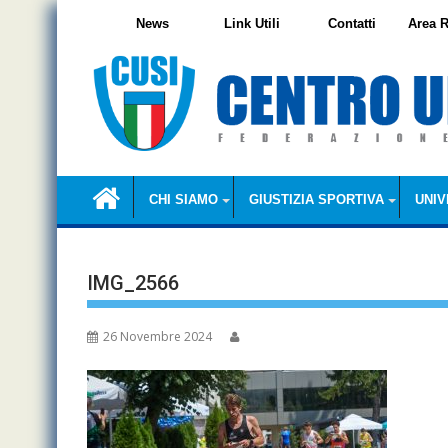
Skip
News
Link Utili
Contatti
Area R
to
content
CHI SIAMO
GIUSTIZIA SPORTIVA
UNIV
IMG_2566
26 Novembre 2024